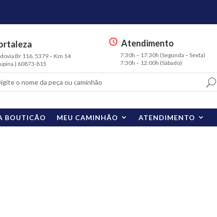
Atendimento
ortaleza
s
7:30h – 17:30h (Segunda – Sexta)
ia Br 116, 5379 – Km 14
m
7:30h – 12:00h (Sábado)
na | 60873-815
t
3
sc
h
e
A BOUTICÃO
MEU CAMINHÃO
ATENDIMENTO
d
ul
e
ic
o
n