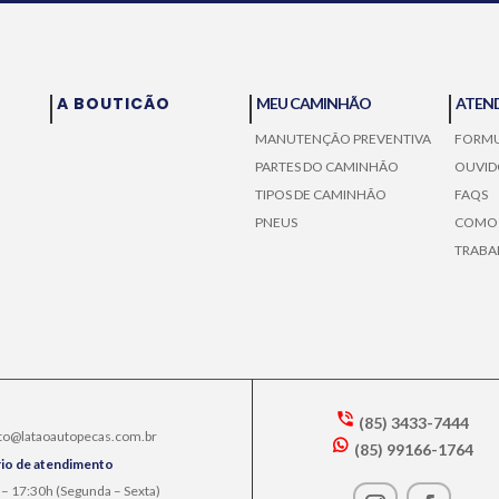
A BOUTICÃO
MEU CAMINHÃO
ATEN
MANUTENÇÃO PREVENTIVA
FORMU
PARTES DO CAMINHÃO
OUVID
TIPOS DE CAMINHÃO
FAQS
PNEUS
COMO
TRABA
(85) 3433-7444
to@lataoautopecas.com.br
s
(85) 99166-1764
m
w
io de atendimento
t2
h
 – 17:30h (Segunda – Sexta)