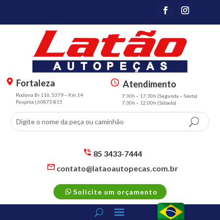
Fortaleza
Atendimento
m
s
Rodovia Br 116, 5379 – Km 14
7:30h – 17:30h (Segunda – Sexta)
a
m
Paupina | 60873-815
7:30h – 12:00h (Sábado)
p
t
m
3
ar
sc
k
h
er
e
85 3433-7444
al
d
s
contato@lataoautopecas.com.br
t
m
ul
s
ic
t2
e
m
p
o
ic
Solicite um orçamento
t2
h
n
o
m
o
n
ail
n