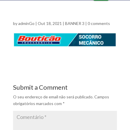
o
e
ut
in
lin
ta
e
lk
ic
ic
by
adminGo
|
Out 18, 2021
|
BANNER 3
|
0 comments
o
o
n
n
Submit a Comment
O seu endereço de email não será publicado.
Campos
obrigatórios marcados com
*