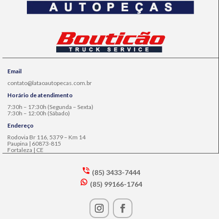
Email
contato@lataoautopecas.com.br
Horário de atendimento
7:30h – 17:30h (Segunda – Sexta)
7:30h – 12:00h (Sábado)
Endereço
Rodovia Br 116, 5379 – Km 14
Paupina | 60873-815
Fortaleza | CE
(85) 3433-7444
s
(85) 99166-1764
m
w
t2
h
p
at
h
s