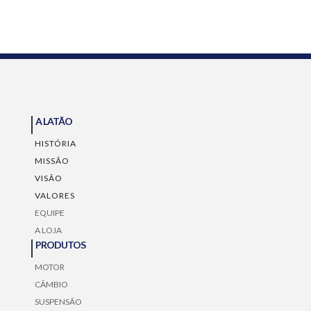
gastos ou com
estranhos.
folga.
Vazamentos
nesse
sistema
devem ser
corrigidos
rapidamente.
A LATÃO
HISTÓRIA
MISSÃO
VISÃO
VALORES
EQUIPE
A LOJA
PRODUTOS
MOTOR
CÃMBIO
SUSPENSÃO