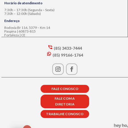
Horário de atendimento
7:30h – 17:30h (Segunda – Sexta)
7:30h – 12:00h (Sábado)
Endereço
Rodovia Br 116, 5379 – Km 14
Paupina | 60873-815
Fortaleza | CE
(85) 3433-7444
s
(85) 99166-1764
m
w
t2
h
p
at
h
s
o
a
n
p
e
FALE CONOSCO
p
in
ic
ta
FALE COM A
o
lk
DIRETORIA
n
ic
o
TRABALHE CONOSCO
n