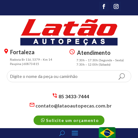
Fortaleza
Atendimento
m
s
Rodovia Br 116, 5379 – Km 14
7:30h – 17:30h (Segunda – Sexta)
a
m
Paupina | 60873-815
7:30h – 12:00h (Sábado)
p
t
m
3
ar
sc
k
h
er
e
85 3433-7444
al
d
s
contato@lataoautopecas.com.br
t
m
ul
s
ic
t2
e
m
p
o
ic
Solicite um orçamento
t2
h
n
o
m
o
n
ail
n