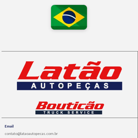
Email
contato@lataoautopecas.com.br