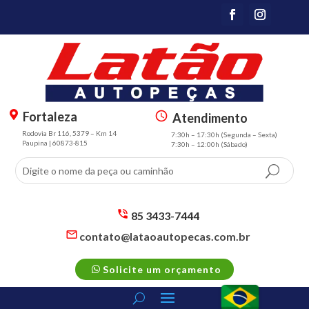
Fortaleza
Atendimento
m
s
Rodovia Br 116, 5379 – Km 14
7:30h – 17:30h (Segunda – Sexta)
a
m
Paupina | 60873-815
7:30h – 12:00h (Sábado)
p
t
m
3
ar
sc
k
h
er
e
85 3433-7444
al
d
s
contato@lataoautopecas.com.br
t
m
ul
s
ic
t2
e
m
p
o
ic
Solicite um orçamento
t2
h
n
o
m
o
n
ail
n