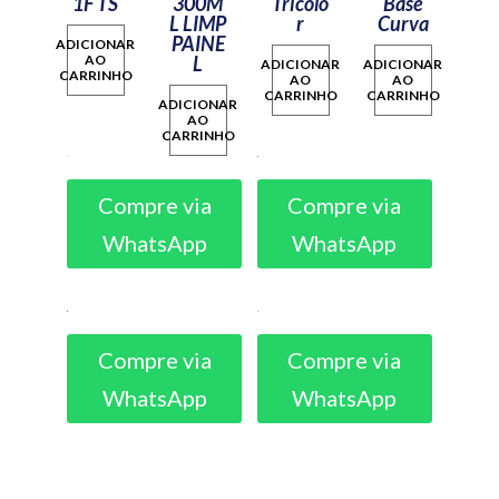
1F TS
300M
Tricolo
Base
L LIMP
r
Curva
PAINE
ADICIONAR
AO
L
ADICIONAR
ADICIONAR
CARRINHO
AO
AO
CARRINHO
CARRINHO
ADICIONAR
AO
CARRINHO
Compre via
Compre via
WhatsApp
WhatsApp
Compre via
Compre via
WhatsApp
WhatsApp