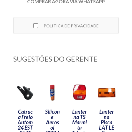
COMPRAR AGORA VIA WHATSAPP
POLITICA DE PRIVACIDADE
SUGESTÕES DO GERENTE
Catrac
Silicon
Lanter
Lanter
a Freio
e
na TS
na
Autom
Aeros
Marmi
Pisca
24 EST
ol
ta
LAT LE