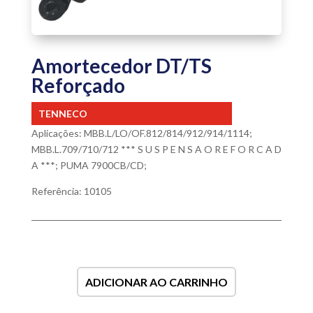
Amortecedor DT/TS
Reforçado
TENNECO
Aplicações: MBB.L/LO/OF.812/814/912/914/1114;
MBB.L.709/710/712 *** S U S P E N S A O R E F O R C A D
A ***; PUMA 7900CB/CD;
Referência: 10105
ADICIONAR AO CARRINHO