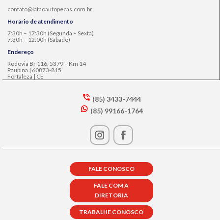
contato@lataoautopecas.com.br
Horário de atendimento
7:30h – 17:30h (Segunda – Sexta)
7:30h – 12:00h (Sábado)
Endereço
Rodovia Br 116, 5379 – Km 14
Paupina | 60873-815
Fortaleza | CE
(85) 3433-7444
s
(85) 99166-1764
m
w
t2
h
p
at
h
s
o
a
n
p
e
FALE CONOSCO
p
in
ic
ta
FALE COM A
o
lk
DIRETORIA
n
ic
o
TRABALHE CONOSCO