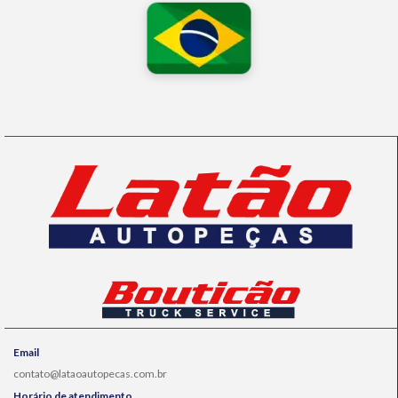
Email
contato@lataoautopecas.com.br
Horário de atendimento