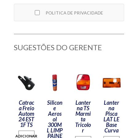
POLITICA DE PRIVACIDADE
SUGESTÕES DO GERENTE
Catrac
Silicon
Lanter
Lanter
a Freio
e
na TS
na
Autom
Aeros
Marmi
Pisca
24 EST
ol
ta
LAT LE
1F TS
300M
Tricolo
Base
L LIMP
r
Curva
PAINE
ADICIONAR