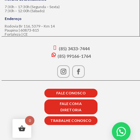
7:30h – 17:30h (Segunda – Sexta)
7:30h – 12:00h (Sábado)
Endereço
Rodovia Br 116, 5379 – Km 14
Paupina | 60873-815
Fortaleza | CE
(85) 3433-7444
s
(85) 99166-1764
m
w
t2
h
p
at
h
s
o
a
n
p
e
FALE CONOSCO
p
in
ic
ta
FALE COM A
o
lk
DIRETORIA
n
ic
o
TRABALHE CONOSCO
0
n