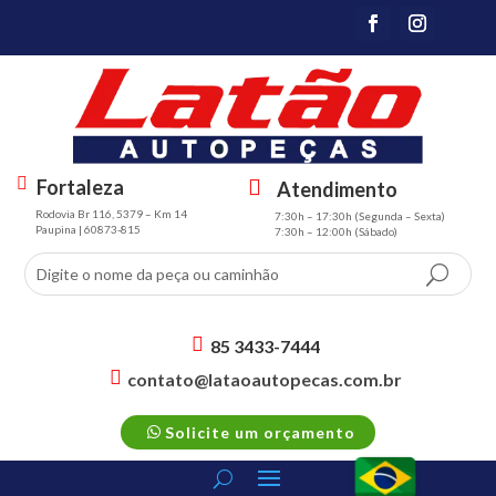
Fortaleza
Atendimento
m
s
Rodovia Br 116, 5379 – Km 14
7:30h – 17:30h (Segunda – Sexta)
a
m
Paupina | 60873-815
7:30h – 12:00h (Sábado)
p
t
m
3
ar
sc
k
h
er
e
85 3433-7444
al
d
s
contato@lataoautopecas.com.br
t
m
ul
s
ic
t2
e
m
p
o
ic
Solicite um orçamento
t2
h
n
o
m
o
n
ail
n