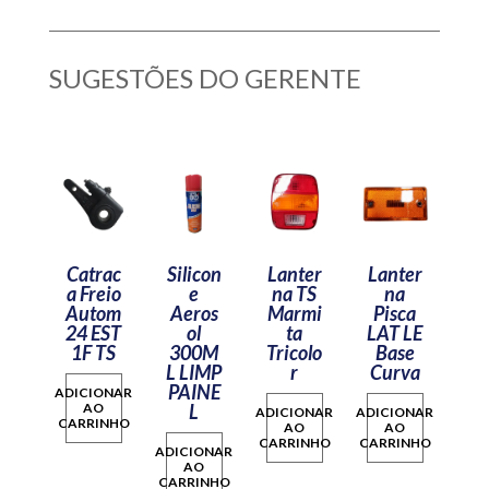
SUGESTÕES DO GERENTE
Catrac
Silicon
Lanter
Lanter
a Freio
e
na TS
na
Autom
Aeros
Marmi
Pisca
24 EST
ol
ta
LAT LE
1F TS
300M
Tricolo
Base
L LIMP
r
Curva
PAINE
ADICIONAR
AO
L
ADICIONAR
ADICIONAR
CARRINHO
AO
AO
CARRINHO
CARRINHO
ADICIONAR
AO
CARRINHO