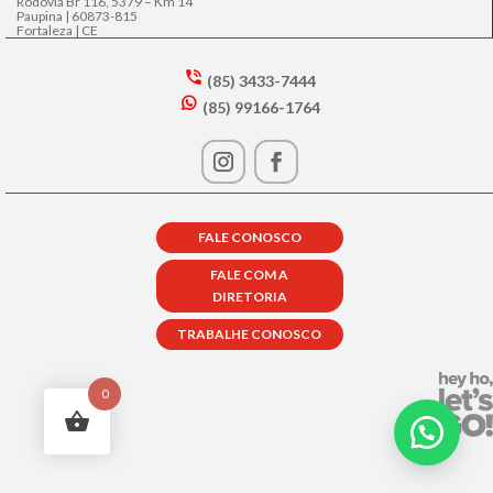
Rodovia Br 116, 5379 – Km 14
Paupina | 60873-815
Fortaleza | CE
(85) 3433-7444
s
(85) 99166-1764
m
w
t2
h
p
at
h
s
o
a
n
p
e
FALE CONOSCO
p
in
ic
ta
FALE COM A
o
lk
DIRETORIA
n
ic
o
TRABALHE CONOSCO
n
0