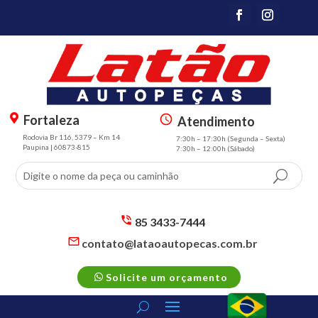
Fortaleza
Atendimento
m
s
Rodovia Br 116, 5379 – Km 14
7:30h – 17:30h (Segunda – Sexta)
a
m
Paupina | 60873-815
7:30h – 12:00h (Sábado)
p
t
m
3
ar
sc
k
h
er
e
85 3433-7444
al
d
s
contato@lataoautopecas.com.br
t
m
ul
s
ic
t2
e
m
p
o
ic
Solicite um orçamento
t2
h
n
o
m
o
n
ail
n