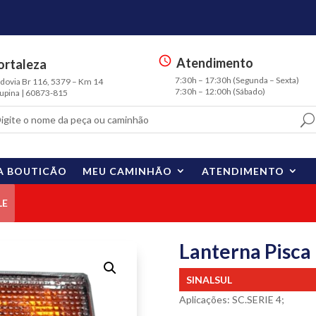
Atendimento
ortaleza
s
7:30h – 17:30h (Segunda – Sexta)
ia Br 116, 5379 – Km 14
m
7:30h – 12:00h (Sábado)
na | 60873-815
t
3
sc
h
e
A BOUTICÃO
MEU CAMINHÃO
ATENDIMENTO
d
ul
e
LE
ic
o
n
Lanterna Pisca
SINALSUL
Aplicações: SC.SERIE 4;