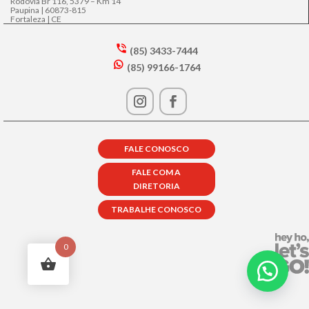
Rodovia Br 116, 5379 – Km 14
Paupina | 60873-815
Fortaleza | CE
(85) 3433-7444
s
(85) 99166-1764
m
w
t2
h
p
at
h
s
o
a
n
p
e
FALE CONOSCO
p
in
ic
ta
FALE COM A
o
lk
DIRETORIA
n
ic
o
TRABALHE CONOSCO
n
0