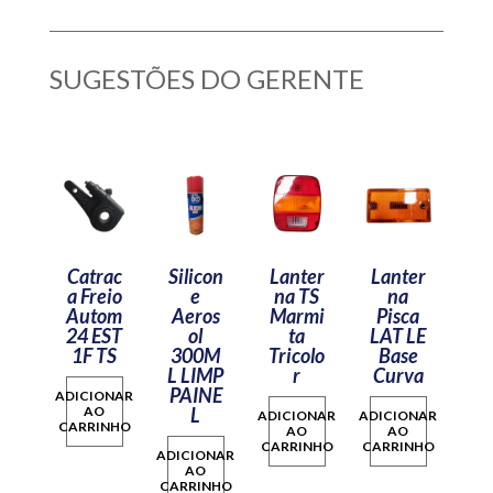
SUGESTÕES DO GERENTE
Catrac
Silicon
Lanter
Lanter
a Freio
e
na TS
na
Autom
Aeros
Marmi
Pisca
24 EST
ol
ta
LAT LE
1F TS
300M
Tricolo
Base
L LIMP
r
Curva
PAINE
ADICIONAR
AO
L
ADICIONAR
ADICIONAR
CARRINHO
AO
AO
CARRINHO
CARRINHO
ADICIONAR
AO
CARRINHO