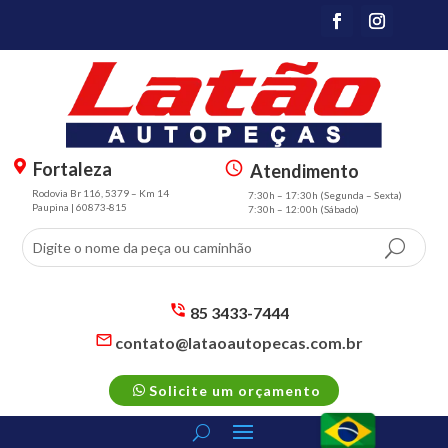
Fortaleza
Atendimento
m
s
Rodovia Br 116, 5379 – Km 14
7:30h – 17:30h (Segunda – Sexta)
a
m
Paupina | 60873-815
7:30h – 12:00h (Sábado)
p
t
m
3
ar
sc
k
h
er
e
85 3433-7444
al
d
s
contato@lataoautopecas.com.br
t
m
ul
s
ic
t2
e
m
p
o
ic
Solicite um orçamento
t2
h
n
o
m
o
n
ail
n