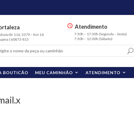
Atendimento
ortaleza
s
7:30h – 17:30h (Segunda – Sexta)
ia Br 116, 5379 – Km 14
m
7:30h – 12:00h (Sábado)
na | 60873-815
t
3
sc
h
e
A BOUTICÃO
MEU CAMINHÃO
ATENDIMENTO
d
ul
e
ic
ail.x
o
n