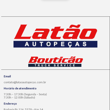
Email
contato@lataoautopecas.com.br
Horário de atendimento
7:30h – 17:30h (Segunda – Sexta)
7:30h – 12:00h (Sábado)
Endereço
Rodovia Br 116, 5379 – Km 14