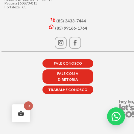
Paupina | 60873-815
Fortaleza | CE
(85) 3433-7444
s
(85) 99166-1764
m
w
t2
h
p
at
h
s
o
a
n
p
e
FALE CONOSCO
p
in
ic
ta
FALE COM A
o
lk
DIRETORIA
n
ic
o
TRABALHE CONOSCO
n
0