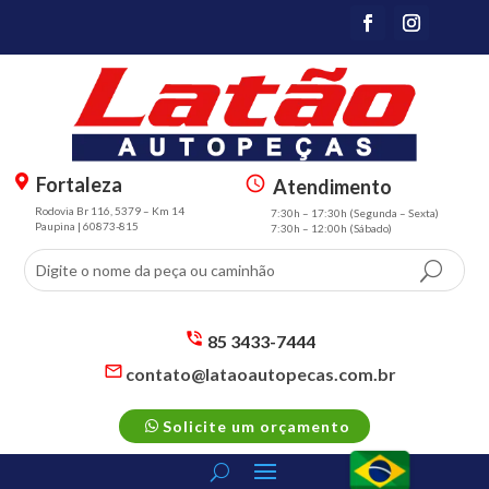
Fortaleza
Atendimento
m
s
Rodovia Br 116, 5379 – Km 14
7:30h – 17:30h (Segunda – Sexta)
a
m
Paupina | 60873-815
7:30h – 12:00h (Sábado)
p
t
m
3
ar
sc
k
h
er
e
85 3433-7444
al
d
s
contato@lataoautopecas.com.br
t
m
ul
s
ic
t2
e
m
p
o
ic
Solicite um orçamento
t2
h
n
o
m
o
n
ail
n