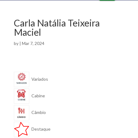
o
e
ut
in
lin
ta
e
lk
Carla Natália Teixeira
ic
ic
o
Maciel
o
n
n
by
|
Mar 7, 2024
Variados
Cabine
Câmbio
Destaque