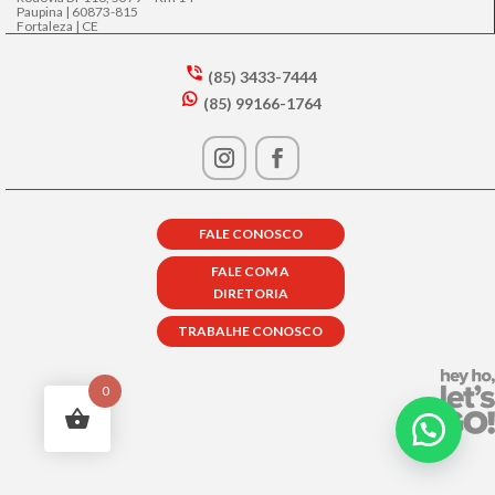
Paupina | 60873-815
Fortaleza | CE
(85) 3433-7444
s
(85) 99166-1764
m
w
t2
h
p
at
h
s
o
a
n
p
e
FALE CONOSCO
p
in
ic
ta
FALE COM A
o
lk
DIRETORIA
n
ic
o
TRABALHE CONOSCO
n
0