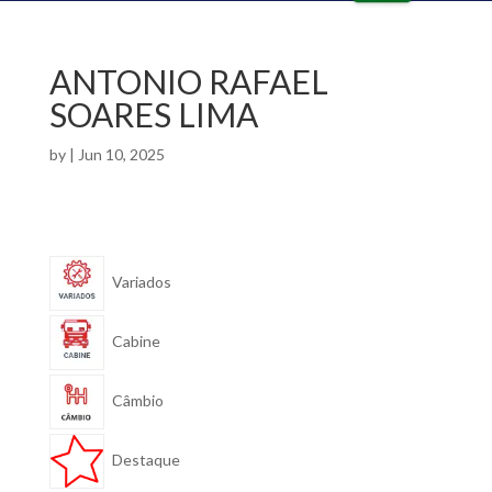
o
e
ut
in
lin
ta
e
lk
ANTONIO RAFAEL
ic
ic
o
SOARES LIMA
o
n
n
by
|
Jun 10, 2025
Variados
Cabine
Câmbio
Destaque