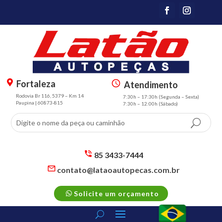
Fortaleza
Atendimento
m
s
Rodovia Br 116, 5379 – Km 14
7:30h – 17:30h (Segunda – Sexta)
a
m
Paupina | 60873-815
7:30h – 12:00h (Sábado)
p
t
m
3
ar
sc
k
h
er
e
85 3433-7444
al
d
s
contato@lataoautopecas.com.br
t
m
ul
s
ic
t2
e
m
p
o
ic
Solicite um orçamento
t2
h
n
o
m
o
n
ail
n