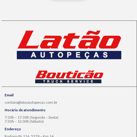
Email
contato@lataoautopecas.com.br
Horário de atendimento
7:30h – 17:30h (Segunda – Sexta)
7:30h – 12:00h (Sábado)
Endereço
Rodovia Br 116, 5379 – Km 14