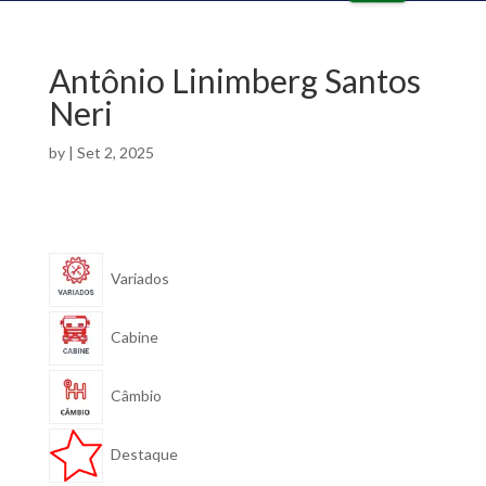
o
e
ut
in
lin
ta
e
lk
Antônio Linimberg Santos
ic
ic
o
Neri
o
n
n
by
|
Set 2, 2025
Variados
Cabine
Câmbio
Destaque