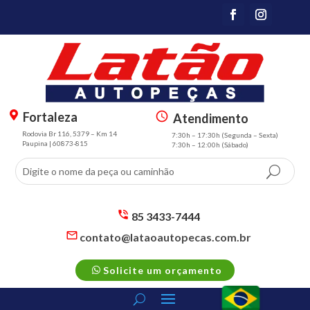
Fortaleza
Atendimento
m
s
Rodovia Br 116, 5379 – Km 14
7:30h – 17:30h (Segunda – Sexta)
a
m
Paupina | 60873-815
7:30h – 12:00h (Sábado)
p
t
m
3
ar
sc
k
h
er
e
85 3433-7444
al
d
s
contato@lataoautopecas.com.br
t
m
ul
s
ic
t2
e
m
p
o
ic
Solicite um orçamento
t2
h
n
o
m
o
n
ail
n