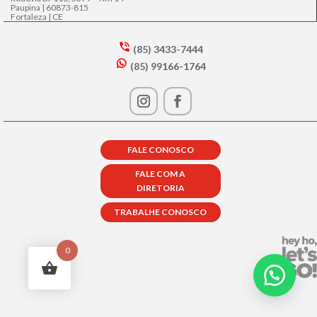
Paupina | 60873-815
Fortaleza | CE
(85) 3433-7444
s
(85) 99166-1764
m
w
t2
h
p
at
h
s
o
a
n
p
e
FALE CONOSCO
p
in
ic
ta
FALE COM A
o
lk
DIRETORIA
n
ic
o
TRABALHE CONOSCO
n
0