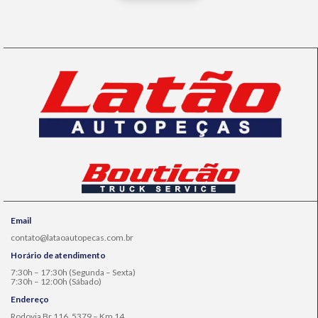
Email
contato@lataoautopecas.com.br
Horário de atendimento
7:30h – 17:30h (Segunda – Sexta)
7:30h – 12:00h (Sábado)
Endereço
Rodovia Br 116, 5379 – Km 14